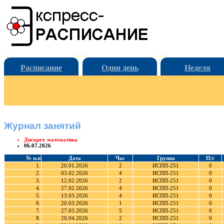
Расписание
Один день
Неделя
Журнал занятий
Дискрет. математика
06.07.2026
№ п.п
Дата
Час
Группа
П/г
1.
20.01.2026
2
ИСПП-251
0
2.
03.02.2026
4
ИСПП-251
0
3.
12.02.2026
2
ИСПП-251
0
4.
27.02.2026
4
ИСПП-251
0
5.
13.03.2026
4
ИСПП-251
0
6.
20.03.2026
1
ИСПП-251
0
7.
27.03.2026
5
ИСПП-251
0
8.
20.04.2026
2
ИСПП-251
0