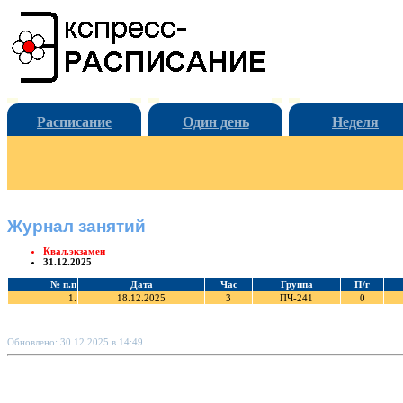
Расписание
Один день
Неделя
Журнал занятий
Квал.экзамен
31.12.2025
№ п.п
Дата
Час
Группа
П/г
1.
18.12.2025
3
ПЧ-241
0
Обновлено: 30.12.2025 в 14:49.