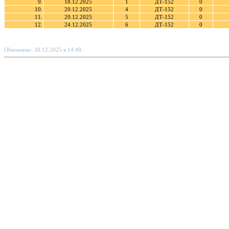
9.
18.12.2025
1
ДТ-152
0
10.
20.12.2025
4
ДТ-152
0
11.
20.12.2025
5
ДТ-152
0
12.
24.12.2025
6
ДТ-152
0
Обновлено: 30.12.2025 в 14:49.