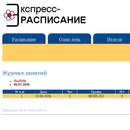
Расписание
Один день
Неделя
Журнал занятий
ПиТПМ
06.07.2026
№ п.п
Дата
Час
Группа
П/г
1.
23.06.2026
1
ИСПП-252
0
Обновлено: 06.07.2026 в 09:01.