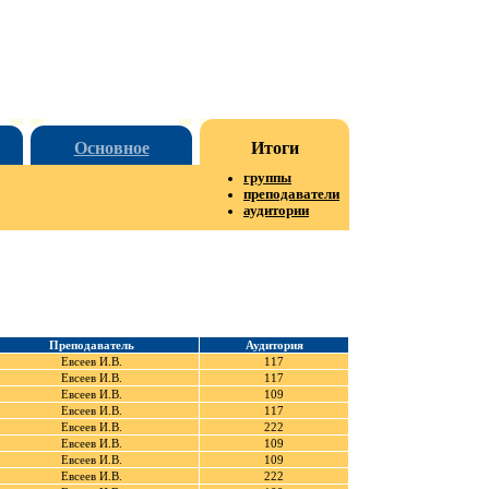
Основное
Итоги
группы
преподаватели
аудитории
Преподаватель
Аудитория
Евсеев И.В.
117
Евсеев И.В.
117
Евсеев И.В.
109
Евсеев И.В.
117
Евсеев И.В.
222
Евсеев И.В.
109
Евсеев И.В.
109
Евсеев И.В.
222