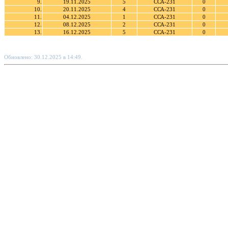
9.
19.11.2025
5
ССА-231
0
10.
20.11.2025
4
ССА-231
0
11.
04.12.2025
1
ССА-231
0
12.
08.12.2025
2
ССА-231
0
13.
16.12.2025
5
ССА-231
0
Обновлено: 30.12.2025 в 14:49.