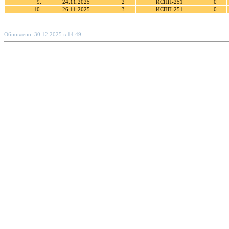
9.
24.11.2025
2
ИСПП-251
0
10.
26.11.2025
3
ИСПП-251
0
Обновлено: 30.12.2025 в 14:49.