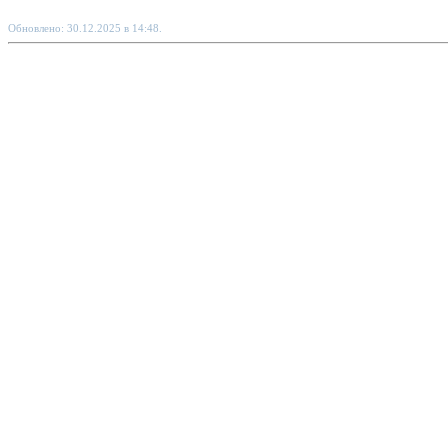
Обновлено: 30.12.2025 в 14:48.