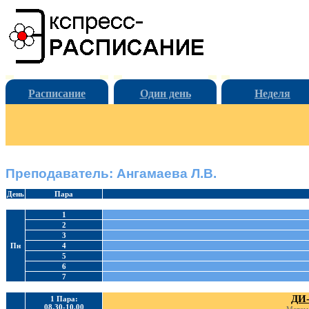
Расписание
Один день
Неделя
Преподаватель: Ангамаева Л.В.
День
Пара
1
2
3
Пн
4
5
6
7
ДИ-
1 Пара:
08.30-10.00