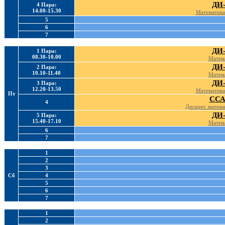
ДИ-
4 Пара:
14.00-15.30
Математика 
5
6
7
ДИ-
1 Пара:
08.30-10.00
Матема
ДИ-
2 Пара:
10.10-11.40
Матема
ДИ-
3 Пара:
12.20-13.50
Математика 
Пт
ССА
4
Дискрет. матема
ДИ-
5 Пара:
15.40-17.10
Матема
6
7
1
2
3
Сб
4
5
6
7
1
2