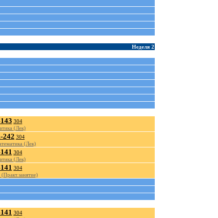
Неделя 2
143
304
тика (Лек)
-242
304
атематика (Лек)
141
304
тика (Лек)
141
304
(Практ.занятие)
141
304