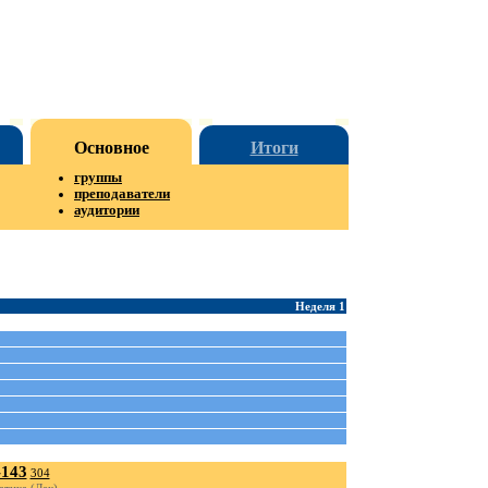
Основное
Итоги
группы
преподаватели
аудитории
Неделя 1
143
304