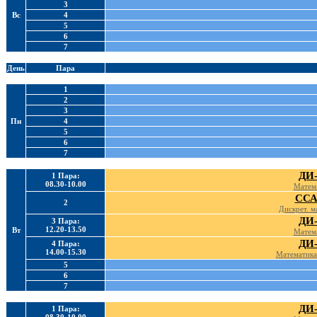
3
Вс
4
5
6
7
День
Пара
1
2
3
Пн
4
5
6
7
ДИ-
1 Пара:
08.30-10.00
Матема
ССА
2
Дискрет. м
ДИ-
3 Пара:
12.20-13.50
Вт
Матема
ДИ-
4 Пара:
14.00-15.30
Математика 
5
6
7
ДИ-
1 Пара: