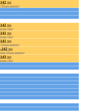
142
304
(Практ.занятие)
142
304
тика (Лек)
141
304
тика (Лек)
141
304
(Практ.занятие)
-242
304
тика (Практ.занятие)
143
304
тика (Лек)