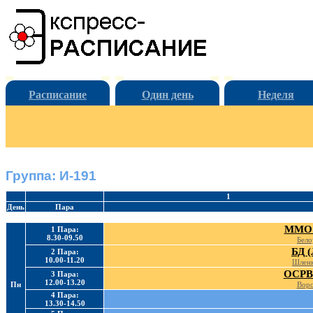
Расписание
Один день
Неделя
Группа: И-191
1
День
Пара
ММО 
1 Пара:
8.30-09.50
Бело
БД (
2 Пара:
10.00-11.20
Шленк
ОСРВ 
3 Пара:
12.00-13.20
Пн
Воро
4 Пара:
13.30-14.50