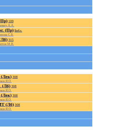
(Пр)
109
евич А.А.
г. (Пр)
Библ.
нова С.Б.
(Лб)
315
итов М.В.
(Лек)
308
ков Я.О.
 (Лб)
308
ков Я.О.
(Лек)
308
ков Я.О.
Т (Лб)
308
ков Я.О.