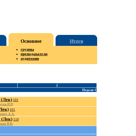
Основное
Итоги
группы
преподаватели
аудитории
2
Неделя 1
(Лек)
101
усов И.В
Лек)
101
евич А.А.
(Лек)
110
нин В.В.