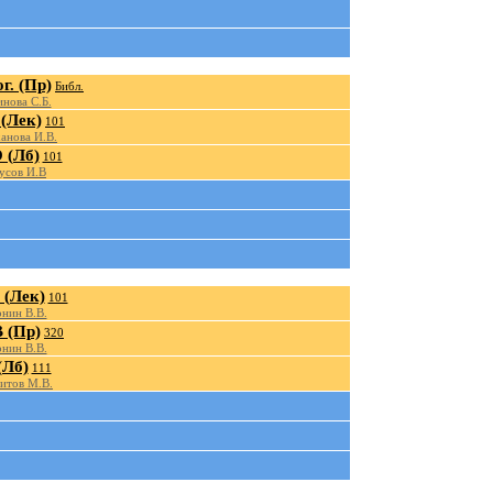
г. (Пр)
Библ.
нова С.Б.
(Лек)
101
анова И.В.
(Лб)
101
усов И.В
(Лек)
101
нин В.В.
 (Пр)
320
нин В.В.
(Лб)
111
итов М.В.