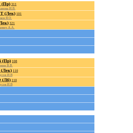
(Пр)
311
анова И.В.
 (Лек)
101
ков Я.О.
Лек)
321
евич А.А.
 (Пр)
108
нин В.В.
(Лек)
110
усов И.В
(Лб)
110
усов И.В