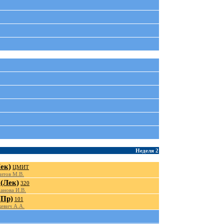
Неделя 2
ек)
ЦМИТ
итов М.В.
(Лек)
320
анова И.В.
(Пр)
101
евич А.А.