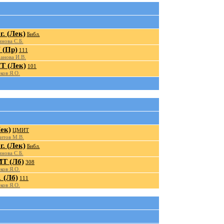
. (Лек)
Библ.
нова С.Б.
(Пр)
111
анова И.В.
 (Лек)
101
ков Я.О.
ек)
ЦМИТ
итов М.В.
. (Лек)
Библ.
нова С.Б.
Т (Лб)
308
ков Я.О.
 (Лб)
111
ков Я.О.