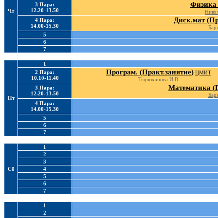
Физика 
3 Пара:
12.20-13.50
Чт
Никол
Диск.мат (Пр
4 Пара:
14.00-15.30
Барг
5
6
7
1
Програм. (Практ.занятие)
2 Пара:
ЦМИТ
10.10-11.40
Тюрюханова И.В.
Математика (П
3 Пара:
12.20-13.50
Барг
Пт
4 Пара:
14.00-15.30
5
6
7
1
2
3
Сб
4
5
6
7
1
2