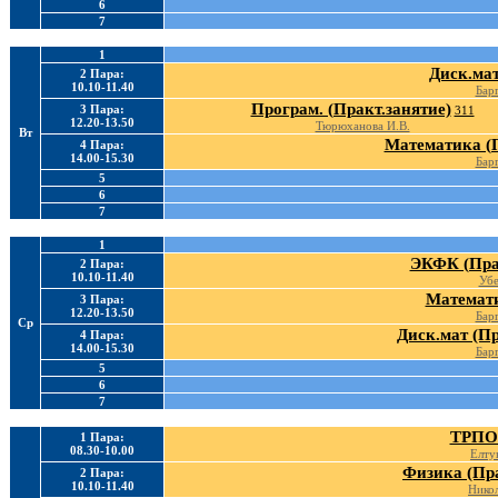
6
7
1
Диск.мат
2 Пара:
10.10-11.40
Барг
Програм. (Практ.занятие)
3 Пара:
311
12.20-13.50
Тюрюханова И.В.
Вт
Математика (П
4 Пара:
14.00-15.30
Барг
5
6
7
1
ЭКФК (Прак
2 Пара:
10.10-11.40
Убе
Математи
3 Пара:
12.20-13.50
Барг
Ср
Диск.мат (Пр
4 Пара:
14.00-15.30
Барг
5
6
7
ТРПО 
1 Пара:
08.30-10.00
Елту
Физика (Пра
2 Пара:
10.10-11.40
Никол