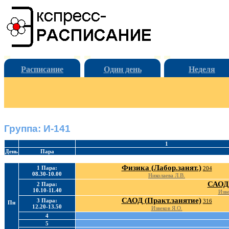
Расписание
Один день
Неделя
Группа: И-141
1
День
Пара
Физика (Лабор.занят.)
1 Пара:
204
08.30-10.00
Николаева Л.В.
САОД 
2 Пара:
10.10-11.40
Изве
САОД (Практ.занятие)
3 Пара:
316
Пн
12.20-13.50
Извеков Я.О.
4
5