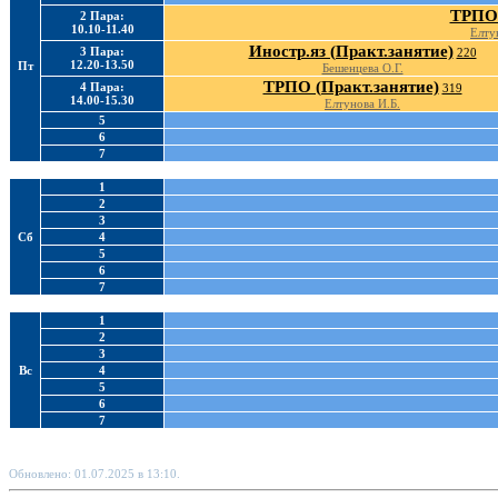
ТРПО 
2 Пара:
10.10-11.40
Елту
Иностр.яз (Практ.занятие)
3 Пара:
220
12.20-13.50
Пт
Бешенцева О.Г.
ТРПО (Практ.занятие)
4 Пара:
319
14.00-15.30
Елтунова И.Б.
5
6
7
1
2
3
Сб
4
5
6
7
1
2
3
Вс
4
5
6
7
Обновлено: 01.07.2025 в 13:10.