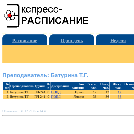
Расписание
Один день
Неделя
Преподаватель: Батурина Т.Г.
№
П/
Тип
Всего,
План,
Факт,
Остат
Преподаватель
Группа
Дисциплина
п.п
г
занятия
час.
час.
час.
ч
1.
Батурина Т.Г.
ПЧ-241
0
ПОПД
Практ
12
12
12
2.
Батурина Т.Г.
ПЧ-241
0
ПОПД
Лекция
36
36
36
Обновлено: 30.12.2025 в 14:49.