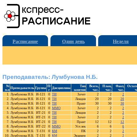
Расписание
Один день
Неделя
Преподаватель: Лумбунова Н.Б.
№
П/
Тип
Всего,
План,
Факт,
Остат
Преподаватель
Группа
Дисциплина
п.п
г
занятия
час.
час.
час.
ч
1.
Лумбунова Н.Б.
И-121
0
ТИ
Зачет
2
2
2
2.
Лумбунова Н.Б.
И-121
0
ТИ
Лекция
20
20
20
3.
Лумбунова Н.Б.
И-121
0
ТИ
Практ
30
30
30
4.
Лумбунова Н.Б.
И-121
0
ММО
Зачет
2
2
2
5.
Лумбунова Н.Б.
ИТ-21
0
ТИ
Лекция
2
2
2
6.
Лумбунова Н.Б.
ИТ-21
0
ТИ
Зачет
2
2
2
7.
Лумбунова Н.Б.
ИТ-21
0
ТИ
Практ
12
12
12
8.
Лумбунова Н.Б.
ИТ-22
0
ММО
Уст.лек
6
6
6
9.
Лумбунова Н.Б.
Т-131
0
КМ
ПК
2
2
2
10.
Лумбунова Н.Б.
Т-131
0
КМ
Экзамен
2
2
2