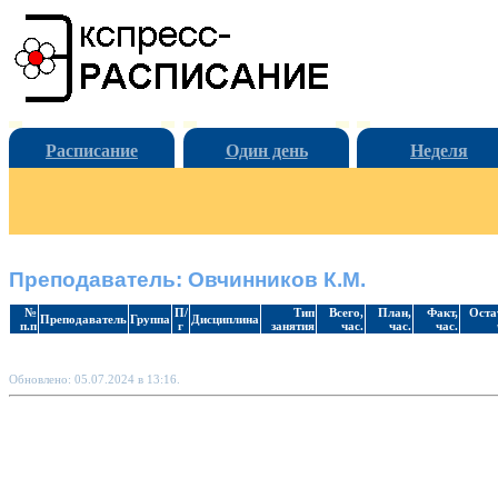
Расписание
Один день
Неделя
Преподаватель: Овчинников К.М.
№
П/
Тип
Всего,
План,
Факт,
Оста
Преподаватель
Группа
Дисциплина
п.п
г
занятия
час.
час.
час.
Обновлено: 05.07.2024 в 13:16.