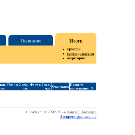
Основное
Итоги
группы
преподаватели
аудитории
ток,
План в 2 нед.,
Факт в 2 нед.,
Процент
Окончание
час.
час.
час.
выполнения, %
Copyright © 2002-2024
Павел С. Батищев
Экспресс-расписание