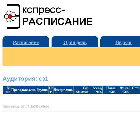
Расписание
Один день
Неделя
Аудитория: сз1
№
П/
Тип
Всего,
План,
Факт,
Оста
Преподаватель
Группа
Дисциплина
п.п
г
занятия
час.
час.
час.
Обновлено: 06.07.2026 в 09:01.