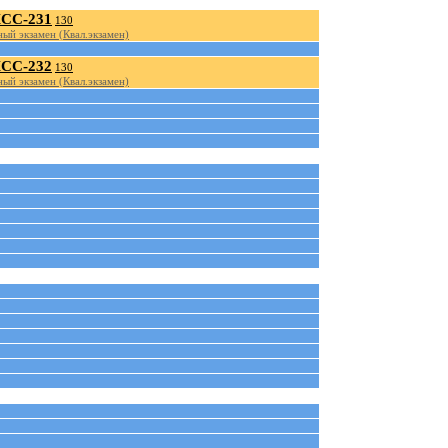
СС-231
130
ый экзамен (Квал.экзамен)
СС-232
130
ый экзамен (Квал.экзамен)