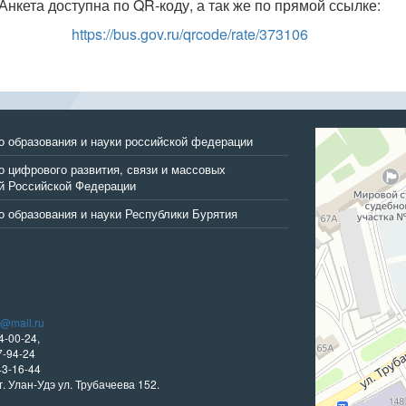
Анкета доступна по QR-коду, а так же по прямой ссылке:
https://bus.gov.ru/qrcode/rate/373106
Улан‑Удэ
о образования и науки российской федерации
Улица Трубачеев
 цифрового развития, связи и массовых
й Российской Федерации
 образования и науки Республики Бурятия
i@mail.ru
4-00-24,
-94-24
43-16-44
г. Улан-Удэ ул. Трубачеева 152.