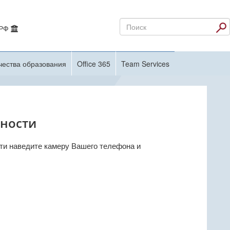
 РФ
чества образования
Office 365
Team Services
ьности
ти наведите камеру Вашего телефона и