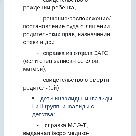
рождении ребенка,
-
решение/распоряжение/
постановление суда о лишении
родительских прав, назначении
опеки и др.;
-
справка из отдела ЗАГС
(если отец записан со слов
матери),
-
свидетельство о смерти
родителя(ей)
дети-инвалиды, инвалиды
I и II групп, инвалиды с
детства:
- с
правка МСЭ-Т,
выданная бюро медико-